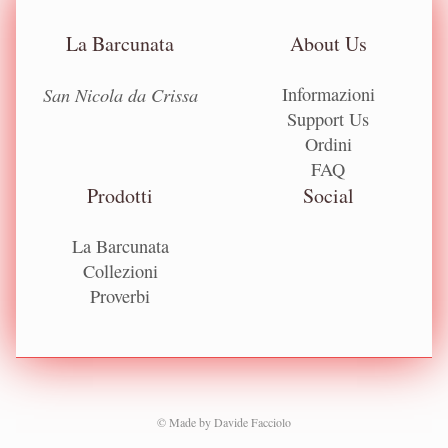
La Barcunata
About Us
San Nicola da Crissa
Informazioni
Support Us
Ordini
FAQ
Prodotti
Social
La Barcunata
Collezioni
Proverbi
© Made by
Davide Facciolo