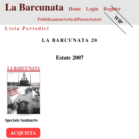
La Barcunata
Home
Login
Register
WIP
Pubblicazioni
Articoli
Poesie
Autori
Lista Periodici
LA BARCUNATA 20
Estate 2007
Speciale Santuario
ACQUISTA