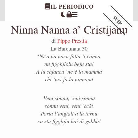
IL PERIODICO
WIP
Ninna Nanna a’ Cristijanu
di
Pippo Prestia
La Barcunata 30
Nt’a na naca fatta ‘i canna
‘
nu figghjiolu beju sta!
A lu shjancu ‘nc’è la mamma
chi ‘nci fa la ninnanà
Veni sonnu, veni sonnu
sonnu veni, veni ‘ccà!
Porta l’angiali a lu tornu
ca stu figghjiu hai di gabbà!