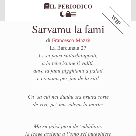
IL PERIODICO
WIP
Sarvamu la fami
di
Francesco Mazzè
La Barcunata 27
Ci su paisi suttasbiluppati,
a la televisione li viditi,
duve la fami pìgghianu a palati
e crèpanu perzìnu de la siti!
Cu’ sa cui nci dunàu sta brutta sorte
de vivi, pe’ mu vìdenu la morte!
Ma su paisi puru de ‘mbidiare:
la legge assìgna a l’omo sei mugghiere