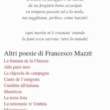
de nu forgiàru bono azzarijati
cu tempera passati ed a la mola,
mu tagghianu, perbeo, como lanzàti;
ogni maritu m’è crastatu ‘ntundu
la fami eccu sarvata ‘ntra lu mundu!
Altri poesie di Francesco Mazzè
La funtana de la Chiazza
Allu paisi meo
La chjesola de campagna
Cantu de l’emigratu
Cumbitu all'italiana
Mastriccu
La terza lista
Lu terremoto 'n' Umbria
Muntimarejo