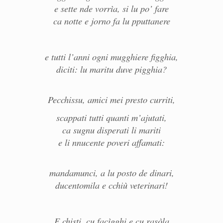
e sette nde vorrìa, si lu po’ fare
ca notte e jorno fa lu pputtanere
e tutti l’anni ogni mugghiere figghia,
diciti: lu maritu duve pigghia?
Pecchissu, amici mei presto curriti,
scappati tutti quanti m’ajutati,
ca sugnu disperati li mariti
e li nnucente poveri affamati:
mandamunci, a lu posto de dinari,
ducentomila e cchiù veterinari!
E chisti, cu facìgghi e cu rasòla